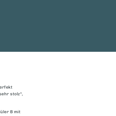
erfekt
sehr stolz“,
üler B mit