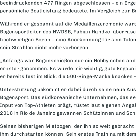
beeindruckenden 477 Ringen abgeschlossen – ein Ergebn
persönliche Bestleistung bedeutete. Im Vergleich zur 
Während er gespannt auf die Medaillenzeremonie wartet
Bogensportleiter des NWDSB, Fabian Handke, überra
hochwertigen Bogen – eine Anerkennung für sein Talen
sein Strahlen nicht mehr verbergen.
„Anfangs war Bogenschießen nur ein Hobby neben ander
ernster genommen. Es wurde mir wichtig, gute Ergebnis
er bereits fest im Blick: die 500-Ringe-Marke knacken –
Unterstützung bekommt er dabei durch seine neue Au
Bogensport. Das südkoreanische Unternehmen, das seit 
Input von Top-Athleten prägt, rüstet laut eigenen Ang
2016 in Rio de Janeiro gewannen Schützinnen und Schü
Seinen bisherigen Mietbogen, der ihn so weit gebracht
ihm durchstarten können. Sein erstes Training mit dem