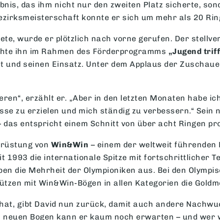
is, das ihm nicht nur den zweiten Platz sicherte, son
Bezirksmeisterschaft konnte er sich um mehr als 20 Rin
e, wurde er plötzlich nach vorne gerufen. Der stellve
schte ihn im Rahmen des Förderprogramms
„Jugend triff
t und seinen Einsatz. Unter dem Applaus der Zuschaue
en“, erzählt er. „Aber in den letzten Monaten habe ic
se zu erzielen und mich ständig zu verbessern.“ Sein n
 das entspricht einem Schnitt von über acht Ringen pro 
srüstung von
Win&Win
– einem der weltweit führenden 
1993 die internationale Spitze mit fortschrittlicher T
aben die Mehrheit der Olympioniken aus. Bei den Olympi
tzen mit Win&Win-Bögen in allen Kategorien die Goldme
 hat, gibt David nun zurück, damit auch andere Nachwu
 neuen Bogen kann er kaum noch erwarten – und wer wei