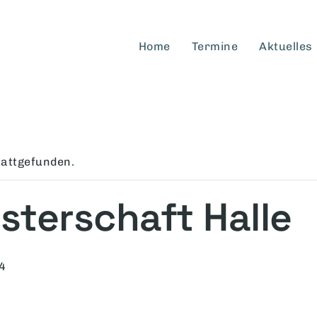
Home
Termine
Aktuelles
tattgefunden.
terschaft Halle
4