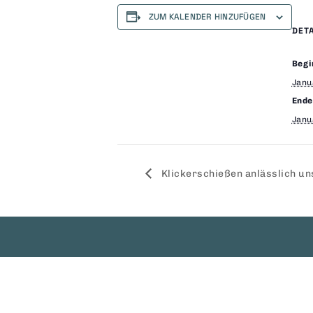
ZUM KALENDER HINZUFÜGEN
DET
Begi
Janu
Ende
Janu
Klickerschießen anlässlich u